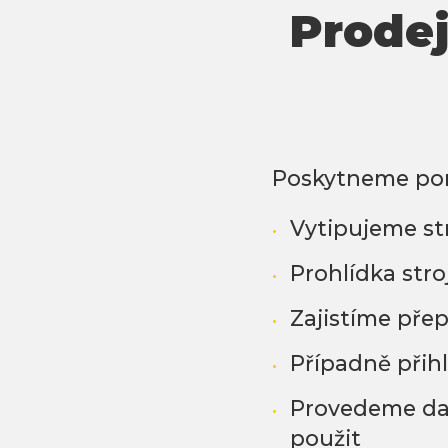
Prodej
Poskytneme por
Vytipujeme str
Prohlídka stro
Zajistíme pře
Případně přih
Provedeme dal
použit