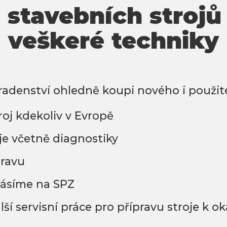
 stavebních strojů 
veškeré techniky
adenství ohledně koupi nového i použité
oj kdekoliv v Evropě
je včetně diagnostiky
pravu
lásíme na SPZ
ší servisní práce pro přípravu stroje k 