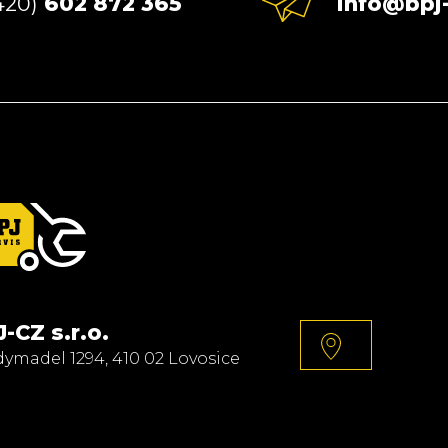
420)
602 872 365
info@bpj-
-CZ s.r.o.
dymadel 1294, 410 02 Lovosice