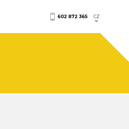
602 872 365
CZ