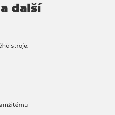
a další
ho stroje.
okamžitému