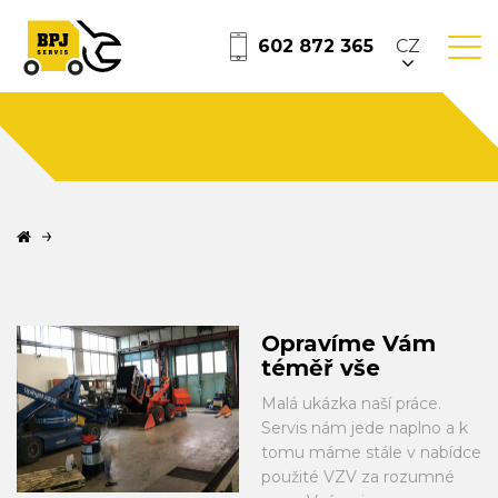
602 872 365
CZ
Opravíme Vám
téměř vše
Malá ukázka naší práce.
Servis nám jede naplno a k
tomu máme stále v nabídce
použité VZV za rozumné