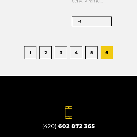
ceny. V rámci...
1
2
3
4
5
6
(420)
602 872 365