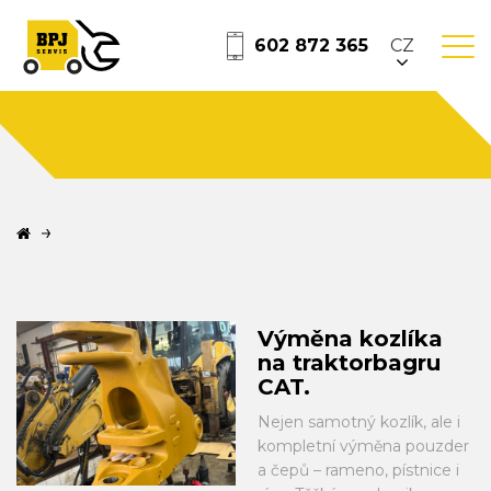
602 872 365
CZ
Výměna kozlíka
na traktorbagru
CAT.
Nejen samotný kozlík, ale i
kompletní výměna pouzder
a čepů – rameno, pístnice i