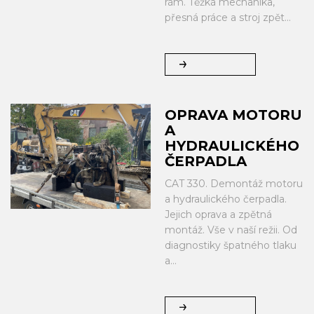
rám. Těžká mechanika,
přesná práce a stroj zpět...
OPRAVA MOTORU
A
HYDRAULICKÉHO
ČERPADLA
CAT 330. Demontáž motoru
a hydraulického čerpadla.
Jejich oprava a zpětná
montáž. Vše v naší režii. Od
diagnostiky špatného tlaku
a...