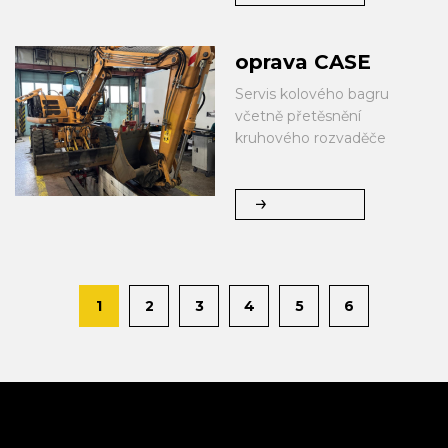
oprava CASE
Servis kolového bagru
včetně přetěsnění
kruhového rozvaděče
1
2
3
4
5
6