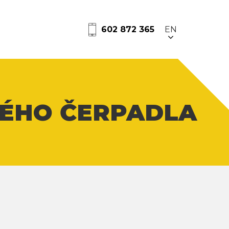
602 872 365
EN
KÉHO ČERPADLA