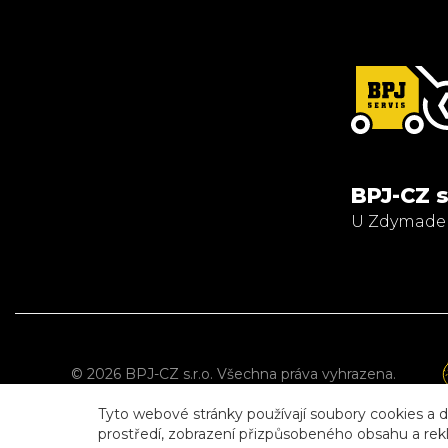
BPJ-CZ s
U Zdymadel 
© 2026 BPJ-CZ s.r.o. Všechna práva vyhrazena.
Tyto webové stránky používají soubory cookies a da
Pre
prostředí, zobrazení přizpůsobeného obsahu a rekl