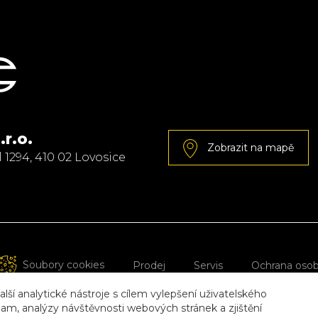
.r.o.
Zobrazit na mapě
1294, 410 02 Lovosice
Soubory cookies
Prodej
Servis
Ochrana osob
lší analytické nástroje s cílem vylepšení uživatelského
stissimo.cz - Tvorba webových stránek
|
Webdesing Caramel.cz
am, analýzy návštěvnosti webových stránek a zjištění