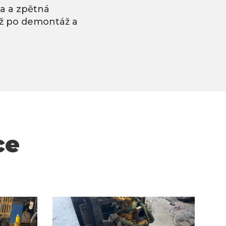
a a zpětná
 až po demontáž a
ce