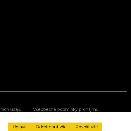
ních údajů
Všeobecné podmínky pronájmu
Upravit
Odmítnout vše
Povolit vše